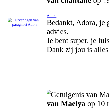
van chantalle
op 19
Adora
Bedankt, Adora, je 
advies.
Je bent super, je lu
Dank zij jou is all
van Maelya
op 10 