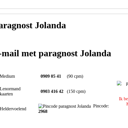
ragnost Jolanda
e-mail met paragnost Jolanda
Medium
0909 05 41
(90 cpm)
Lenormand
0903 416 42
(150 cpm)
kaarten
Ik b
Pincode:
Heldervoelend
2968