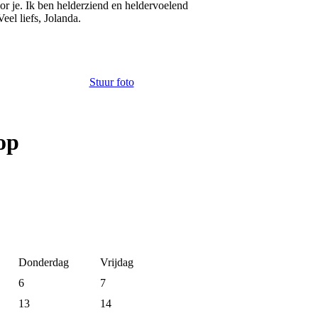
or je. Ik ben helderziend en heldervoelend
eel liefs, Jolanda.
Stuur foto
op
Donderdag
Vrijdag
6
7
13
14