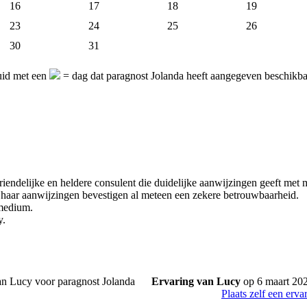
16
17
18
19
23
24
25
26
30
31
uid met een
= dag dat paragnost Jolanda heeft aangegeven beschikbaa
vriendelijke en heldere consulent die duidelijke aanwijzingen geeft met
haar aanwijzingen bevestigen al meteen een zekere betrouwbaarheid.
medium.
y.
Ervaring van Lucy
op 6 maart 20
Plaats zelf een erva