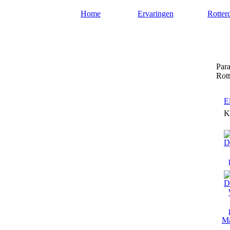
Home
Ervaringen
Rotter
Paragnostenrotterdam.nl
Para
Rot
E
K
Ma