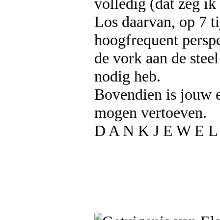
volledig (dat zeg ik
Los daarvan, op 7 ti
hoogfrequent persp
de vork aan de steel
nodig heb.
Bovendien is jouw e
mogen vertoeven.
D A N K J E W E L 