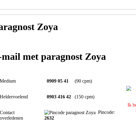
aragnost Zoya
e-mail met paragnost Zoya
Medium
0909 05 41
(90 cpm)
Heldervoelend
0903 416 42
(150 cpm)
Ik b
Pincode:
Contact
overledenen
2632