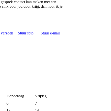
t gesprek contact kan maken met een
at ik voor jou door krijg, dan hoor ik je
s verzoek
Stuur foto
Stuur e-mail
Donderdag
Vrijdag
6
7
13
14