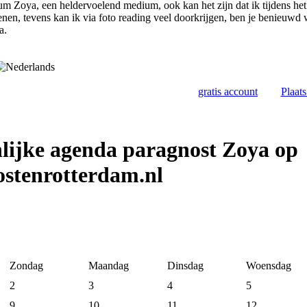
m Zoya, een heldervoelend medium, ook kan het zijn dat ik tijdens he
enen, tevens kan ik via foto reading veel doorkrijgen, ben je benieuwd w
a.
gratis account
Plaat
lijke agenda paragnost Zoya op
stenrotterdam.nl
Zondag
Maandag
Dinsdag
Woensdag
2
3
4
5
9
10
11
12