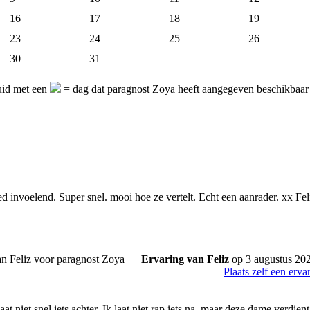
16
17
18
19
23
24
25
26
30
31
uid met een
= dag dat paragnost Zoya heeft aangegeven beschikbaar t
d invoelend. Super snel. mooi hoe ze vertelt. Echt een aanrader. xx Fel
Ervaring van Feliz
op 3 augustus 20
Plaats zelf een erva
aat niet snel iets achter. Ik laat niet rap iets na, maar deze dame verdien