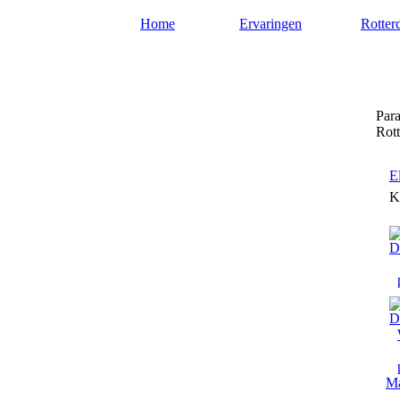
Home
Ervaringen
Rotter
Paragnostenrotterdam.nl
Para
Rot
E
K
Ma