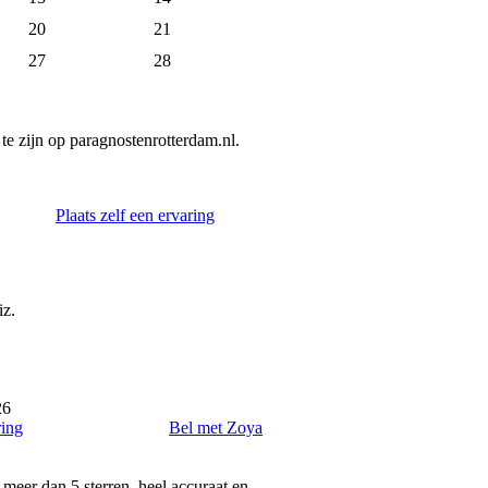
20
21
27
28
e zijn op paragnostenrotterdam.nl.
Plaats zelf een ervaring
iz.
26
ring
Bel met Zoya
t meer dan 5 sterren, heel accuraat en