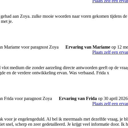
Plaats zelf een erva
l gehad aan Zoya. zulke mooie woorden naar voren gekomen tijdens de f
 met je.
Ervaring van Mariame
op 12 me
Plaats zelf een erva
l vlot medium die zonder aarzeling directe antwoorden geeft op de vraag
gde en de verdere ontwikkeling ervan. Was verbaasd. Frida x
Ervaring van Frida
op 30 april 2026
Plaats zelf een erva
k voor je engelengeduld. Al bel ik meermaals met dezelfde vraag, je bli
ziet snel, scherp en zeer gedetailleerd. Je krijgt veel informatie door. I