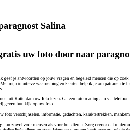
 paragnost
Salina
gratis uw foto door naar paragno
ik geef je antwoorden op jouw vragen en begeleid mensen die op zoek zi
. Met mijn intuitieve waarneming en kaarten help ik je om patronen te he
s..
nost uit Rotterdam uw foto lezen. Ga een foto reading aan via telefoon 
ij geven hun kijk op uw foto.
uw foto verschijnselen, informatie, gedachten, karaktertrekken, manke
g kan zowel voor mensen als voor huisdieren. Zorg ervoor dat u hierond
uisdier liefst alleen op staat. Wanneer u vragen heeft over uw relatie d