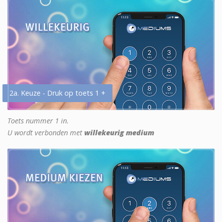
2a. Keuze - Druk op toets 1 +
Toets nummer 1 in.
U wordt verbonden met
willekeurig medium