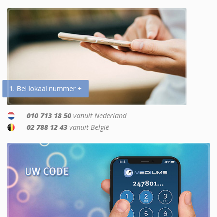
1. Bel lokaal nummer +
010 713 18 50
vanuit Nederland
02 788 12 43
vanuit België