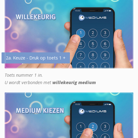
2a. Keuze - Druk op toets 1 +
Toets nummer 1 in.
U wordt verbonden met
willekeurig medium