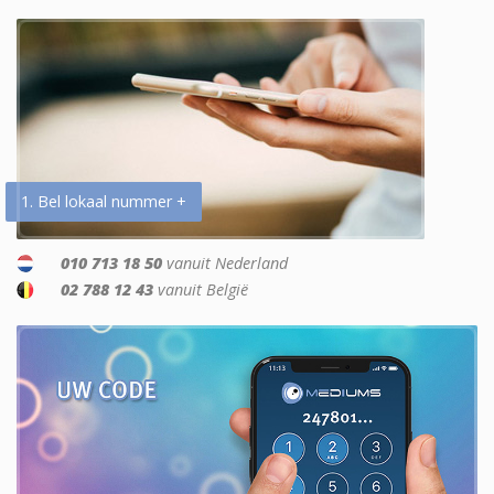
1. Bel lokaal nummer +
010 713 18 50
vanuit Nederland
02 788 12 43
vanuit België